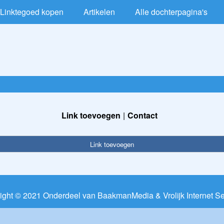
Linktegoed kopen
Artikelen
Alle dochterpagina's
Link toevoegen
Contact
Link toevoegen
ight © 2021 Onderdeel van
BaakmanMedia
&
Vrolijk Internet S